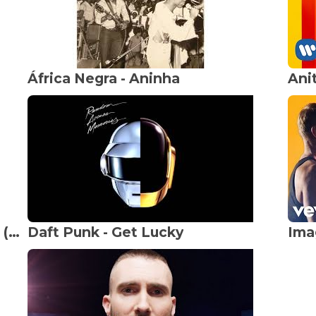
África Negra - Aninha
Felipe Araújo - Espaçosa Demais (Ao Vivo)
Daft Punk - Get Lucky
Ima